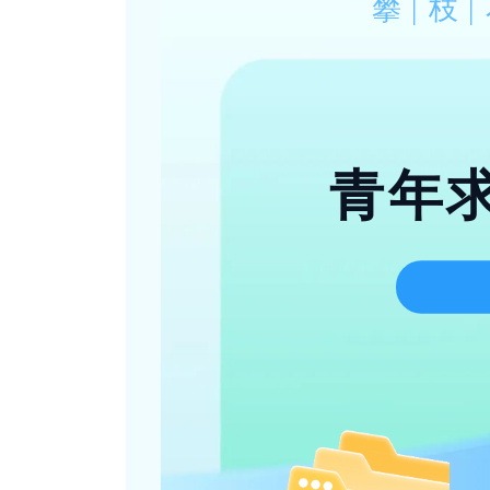
攀|枝|
青年